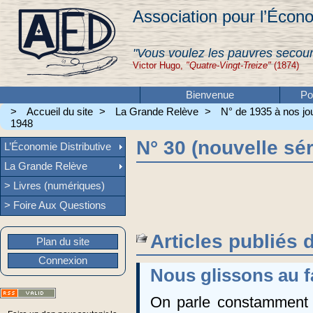
Association pour l’Écono
"Vous voulez les pauvres secour
Victor Hugo,
"Quatre-Vingt-Treize"
(1874)
Bienvenue
Po
>
Accueil du site
>
La Grande Relève
>
N° de 1935 à nos jou
1948
N° 30 (nouvelle sér
L’Économie Distributive
La Grande Relève
> Livres (numériques)
> Foire Aux Questions
Articles publiés 
Plan du site
Connexion
Nous glissons au 
On parle constamment 