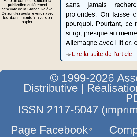
Faire un don pour soutenir la
sans jamais recher
publication entièrement
bénévole de la Grande Relève.
profondes. On laisse c
Ce sont les seuls revenus avec
les abonnements à la version
papier.
pourquoi. Pourtant, ce n
surgi, presque au même 
Allemagne avec Hitler,
Lire la suite de l’article
© 1999-2026 Asso
Distributive | Réalisati
P
ISSN 2117-5047 (imprim
Page Facebook
—
Compt