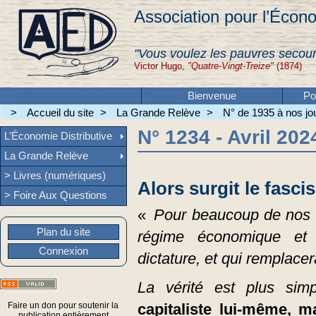
Association pour l’Écono
"Vous voulez les pauvres secour
Victor Hugo,
"Quatre-Vingt-Treize"
(1874)
Bienvenue
Po
>
Accueil du site
>
La Grande Relève
>
N° de 1935 à nos jou
N° 1234 - Avril 202
L’Économie Distributive
La Grande Relève
> Livres (numériques)
Alors surgit le fasci
> Foire Aux Questions
«
Pour beaucoup de nos c
Plan du site
régime économique et 
Connexion
dictature, et qui remplacera
La vérité est plus si
Faire un don pour soutenir la
capitaliste lui-même, ma
publication entièrement