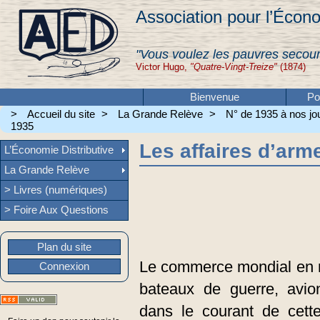
Association pour l’Écono
"Vous voulez les pauvres secour
Victor Hugo,
"Quatre-Vingt-Treize"
(1874)
Bienvenue
Po
>
Accueil du site
>
La Grande Relève
>
N° de 1935 à nos jou
1935
Les affaires d’arm
L’Économie Distributive
La Grande Relève
> Livres (numériques)
> Foire Aux Questions
Plan du site
Le commerce mondial en m
Connexion
bateaux de guerre, avio
dans le courant de cet