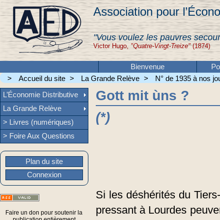
Association pour l’Écono
"Vous voulez les pauvres secour
Victor Hugo,
"Quatre-Vingt-Treize"
(1874)
Bienvenue
Po
>
Accueil du site
>
La Grande Relève
>
N° de 1935 à nos jou
Gott mit ùns ?
L’Économie Distributive
La Grande Relève
(*)
> Livres (numériques)
> Foire Aux Questions
Plan du site
Connexion
Si les déshérités du Tier
pressant à Lourdes peuven
Faire un don pour soutenir la
publication entièrement