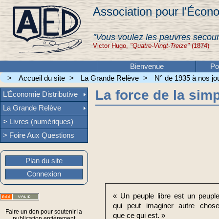
Association pour l’Écono
"Vous voulez les pauvres secour
Victor Hugo,
"Quatre-Vingt-Treize"
(1874)
Bienvenue
Po
>
Accueil du site
>
La Grande Relève
>
N° de 1935 à nos jou
La force de la simp
L’Économie Distributive
La Grande Relève
> Livres (numériques)
> Foire Aux Questions
Plan du site
Connexion
« Un peuple libre est un peupl
qui peut imaginer autre chos
Faire un don pour soutenir la
que ce qui est. »
publication entièrement