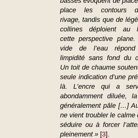
basses évoquent de place
place les contours d
rivage, tandis que de lég
collines déploient au l
cette perspective plane.
vide de l’eau répond
limpidité sans fond du ci
Un toit de chaume soutenu 
seule indication d’une pr
là. L’encre qui a se
abondamment diluée, la
généralement pâle […] A
ne vient troubler le calme
séduire ou à forcer l’att
pleinement »
[
3
]
.