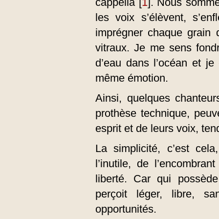
cappella
[
1
]
. Nous sommes
les voix s’élèvent, s’en
imprégner chaque grain d
vitraux. Je me sens fon
d’eau dans l’océan et je
même émotion.
Ainsi, quelques chanteu
prothèse technique, peuv
esprit et de leurs voix, ten
La simplicité, c’est cel
l’inutile, de l’encombrant
liberté. Car qui possèd
perçoit léger, libre, s
opportunités.