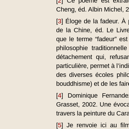
[
2
]
Ce poème est extrait
Cheng, éd. Albin Michel, 
[
3
]
Éloge de la fadeur. À 
de la Chine, éd. Le Livr
que le terme “fadeur” est
philosophie traditionnell
détachement qui, refusan
particulière, permet à l’ind
des diverses écoles phil
bouddhisme) et de les fai
[
4
]
Dominique Fernande
Grasset, 2002. Une évocat
travers la peinture du Car
[
5
]
Je renvoie ici au fi