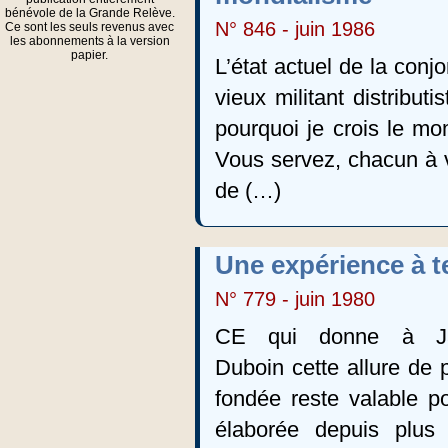
bénévole de la Grande Relève.
N° 846 - juin 1986
Ce sont les seuls revenus avec
les abonnements à la version
papier.
L’état actuel de la conj
vieux militant distribut
pourquoi je crois le mom
Vous servez, chacun à v
de (…)
Une expérience à t
N° 779 - juin 1980
CE qui donne à J
Duboin cette allure de p
fondée reste valable po
élaborée depuis plus