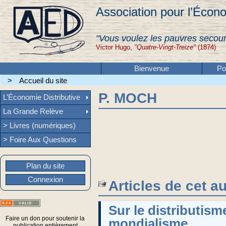
Association pour l’Écono
"Vous voulez les pauvres secour
Victor Hugo,
"Quatre-Vingt-Treize"
(1874)
Bienvenue
Po
>
Accueil du site
P. MOCH
L’Économie Distributive
La Grande Relève
> Livres (numériques)
> Foire Aux Questions
Plan du site
Connexion
Articles de cet a
Sur le distributisme
Faire un don pour soutenir la
mondialisme
publication entièrement