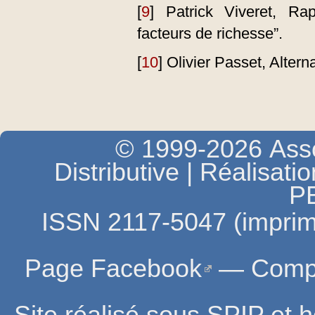
[
9
]
Patrick Viveret, Ra
facteurs de richesse”.
[
10
]
Olivier Passet, Alter
© 1999-2026 Asso
Distributive | Réalisati
P
ISSN 2117-5047 (imprim
Page Facebook
—
Compt