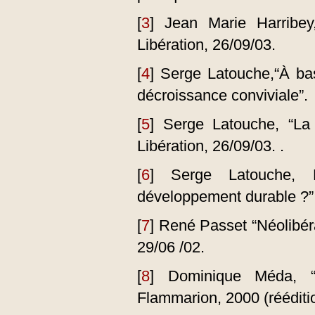
[
3
]
Jean Marie Harribey
Libération, 26/09/03.
[
4
]
Serge Latouche,“À ba
décroissance conviviale”.
[
5
]
Serge Latouche, “La
Libération, 26/09/03. .
[
6
]
Serge Latouche, 
développement durable ?” P
[
7
]
René Passet “Néolibér
29/06 /02.
[
8
]
Dominique Méda, “
Flammarion, 2000 (rééditi