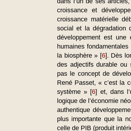
dans l’un de ses articles,
croissance et développ
croissance matérielle dé
social et la dégradation 
développement est une c
humaines fondamentales 
la biosphère »
[
6
]
. Dès lo
des adjectifs durable ou
pas le concept de dévelo
René Passet, « c’est la c
système »
[
6
]
et, dans l’
logique de l’économie néo-
authentique développeme
plus importante que la n
celle de PIB (produit intéri