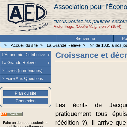
Association pour l’Écono
"Vous voulez les pauvres secour
Victor Hugo,
"Quatre-Vingt-Treize"
(1874)
Bienvenue
Po
>
Accueil du site
>
La Grande Relève
>
N° de 1935 à nos jou
Croissance et déc
L’Économie Distributive
La Grande Relève
> Livres (numériques)
> Foire Aux Questions
Plan du site
Connexion
Les écrits de Jacqu
pratiquement tous épui
réédition ?), il arrive q
Faire un don pour soutenir la
publication entièrement