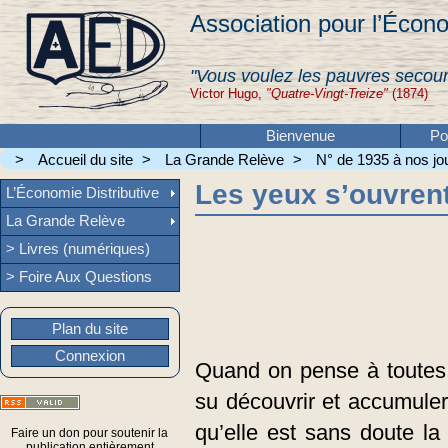
Association pour l’Écono
"Vous voulez les pauvres secour
Victor Hugo,
"Quatre-Vingt-Treize"
(1874)
Bienvenue
Po
>
Accueil du site
>
La Grande Relève
>
N° de 1935 à nos jou
Les yeux s’ouvren
L’Économie Distributive
La Grande Relève
> Livres (numériques)
> Foire Aux Questions
Plan du site
Connexion
Quand on pense à toutes 
su découvrir et accumuler
qu’elle est sans doute l
Faire un don pour soutenir la
publication entièrement