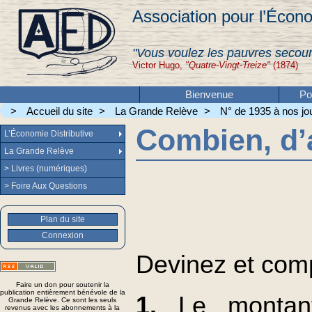
Association pour l’Écono
"Vous voulez les pauvres secour
Victor Hugo,
"Quatre-Vingt-Treize"
(1874)
Bienvenue
Po
>
Accueil du site
>
La Grande Relève
>
N° de 1935 à nos jou
Combien, d’
L’Économie Distributive
La Grande Relève
> Livres (numériques)
> Foire Aux Questions
Plan du site
Connexion
Devinez et com
Faire un don pour soutenir la
publication entièrement bénévole de la
1.
Le montan
Grande Relève. Ce sont les seuls
revenus avec les abonnements à la