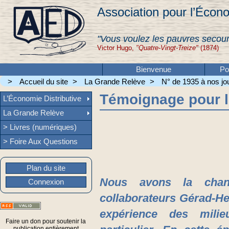
Association pour l’Écono
"Vous voulez les pauvres secour
Victor Hugo,
"Quatre-Vingt-Treize"
(1874)
Bienvenue
Po
>
Accueil du site
>
La Grande Relève
>
N° de 1935 à nos jou
Témoignage pour l’
L’Économie Distributive
La Grande Relève
> Livres (numériques)
> Foire Aux Questions
Plan du site
Nous avons la chanc
Connexion
collaborateurs Gérad-He
expérience des milie
Faire un don pour soutenir la
publication entièrement