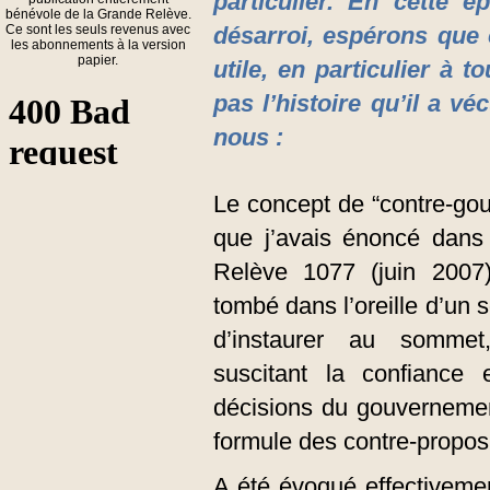
particulier. En cette 
bénévole de la Grande Relève.
Ce sont les seuls revenus avec
désarroi, espérons que 
les abonnements à la version
papier.
utile, en particulier à 
pas l’histoire qu’il a v
nous :
Le concept de “contre-go
que j’avais énoncé dan
Relève 1077 (juin 2007
tombé dans l’oreille d’un so
d’instaurer au sommet
suscitant la confiance e
décisions du gouvernement
formule des contre-proposi
A été évoqué effectivement