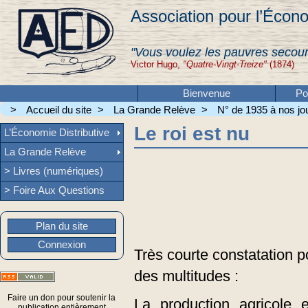
Association pour l’Écono
"Vous voulez les pauvres secour
Victor Hugo,
"Quatre-Vingt-Treize"
(1874)
Bienvenue
Po
>
Accueil du site
>
La Grande Relève
>
N° de 1935 à nos jou
Le roi est nu
L’Économie Distributive
La Grande Relève
> Livres (numériques)
> Foire Aux Questions
Plan du site
Connexion
Très courte constatation p
des multitudes :
Faire un don pour soutenir la
La production agricole e
publication entièrement